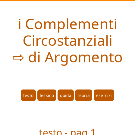
i Complementi
Circostanziali
⇨ di Argomento
testo
lessico
guida
teoria
esercizi
testo - pag.1