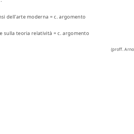
o:
nsi
dell'arte moderna
= c. argomento
te
sulla teoria relatività
= c. argomento
(proff. Arno