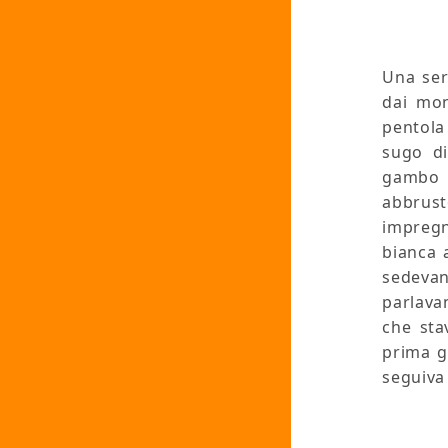
Una ser
dai mon
pentola
sugo di
gambo b
abbrus
impregn
bianca a
sedeva
parlav
che sta
prima g
seguiva