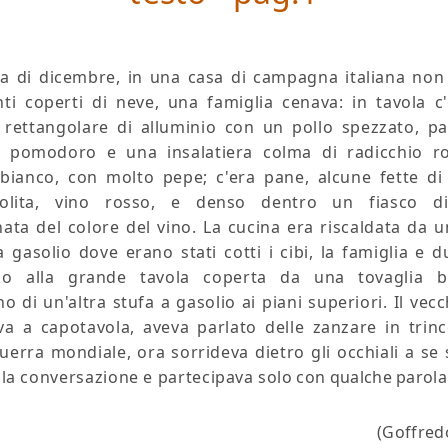
a di dicembre, in una casa di campagna italiana non
ti coperti di neve, una famiglia cenava: in tavola c
 rettangolare di alluminio con un pollo spezzato, pa
 pomodoro e una insalatiera colma di radicchio r
ianco, con molto pepe; c'era pane, alcune fette di
tolita, vino rosso, e denso dentro un fiasco di
ata del colore del vino. La cucina era riscaldata da u
 gasolio dove erano stati cotti i cibi, la famiglia e 
no alla grande tavola coperta da una tovaglia b
ano
di un'altra stufa
a gasolio ai piani superiori. Il vecc
va a capotavola, aveva parlato
delle zanzare
in trinc
uerra mondiale, ora sorrideva dietro gli occhiali a se 
 la conversazione e partecipava solo con qualche parola
(Goffred