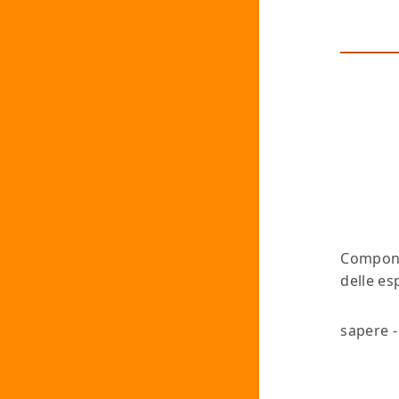
Componi
delle es
sapere -