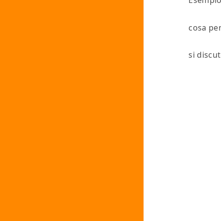
Esempi
cosa pe
si discu