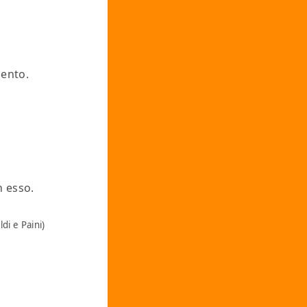
mento.
n esso.
ldi e Paini)