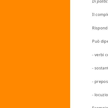
Di polit
Il
compl
Rispond
Può dip
- verbi 
- sostan
- prepos
- locuzi