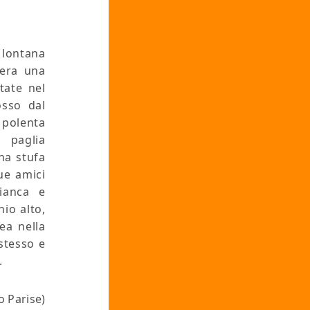
 lontana
'era una
tate nel
osso dal
 polenta
 paglia
na stufa
due amici
ianca e
hio alto,
ea nella
stesso e
.
o Parise)