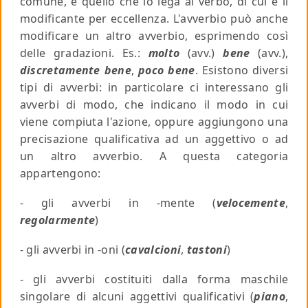
comune, è quello che lo lega al verbo, di cui è il
modificante per eccellenza. L'avverbio può anche
modificare un altro avverbio, esprimendo così
delle gradazioni.
Es
.:
molto
(avv.)
bene
(avv.),
discretamente
bene
,
poco
bene
. Esistono diversi
tipi di avverbi: in particolare ci interessano gli
avverbi di modo, che indicano il modo in cui
viene compiuta l'azione, oppure aggiungono una
precisazione qualificativa ad un aggettivo o ad
un altro avverbio. A questa categoria
appartengono:
- gli avverbi in -mente (
velocemente
,
regolarmente
)
- gli avverbi in -oni (
cavalcioni
,
tastoni
)
- gli avverbi costituiti dalla forma maschile
singolare di alcuni aggettivi qualificativi (
piano
,