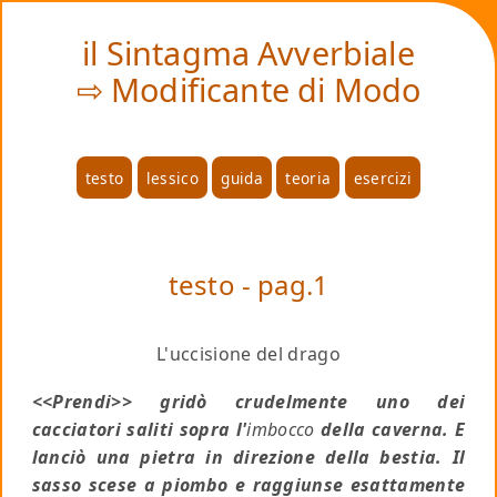
❤
il Sintagma Avverbiale
⇨ Modificante di Modo
testo
lessico
guida
teoria
esercizi
testo - pag.1
L'uccisione del drago
<<Prendi>> gridò crudelmente uno dei
cacciatori saliti sopra l'
imbocco
della caverna. E
lanciò una pietra in direzione della bestia. Il
sasso scese a piombo e raggiunse esattamente